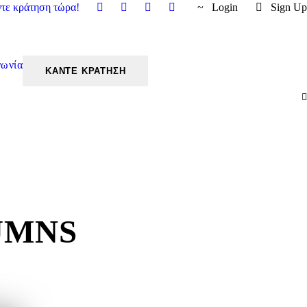
τε κράτηση τώρα!
Login
Sign Up
νωνία
UMNS