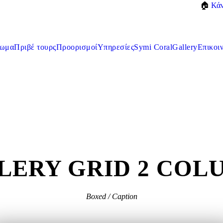
🏠
Κάν
λωμα
Πριβέ τουρς
Προορισμοί
Υπηρεσίες
Symi Coral
Gallery
Επικοι
LERY GRID 2 COL
Boxed / Caption