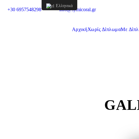
Ελληνικά
+30 6957548298
info@symicoral.gr
Αρχική
Χωρίς Δίπλωμα
Mε Δίπ
GAL