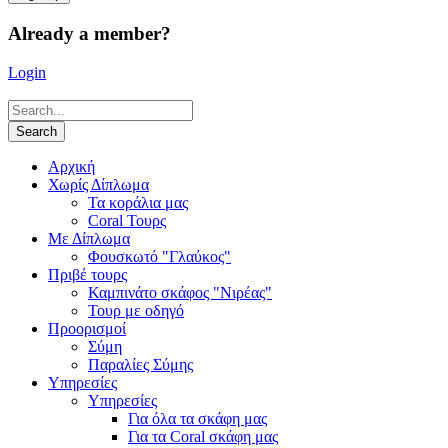
Already a member?
Login
Αρχική
Χωρίς Δίπλωμα
Τα κοράλια μας
Coral Τουρς
Mε Δίπλωμα
Φουσκωτό "Γλαύκος"
Πριβέ τουρς
Καμπινάτο σκάφος "Νιρέας"
Τουρ με οδηγό
Προορισμοί
Σύμη
Παραλίες Σύμης
Υπηρεσίες
Υπηρεσίες
Για όλα τα σκάφη μας
Για τα Coral σκάφη μας