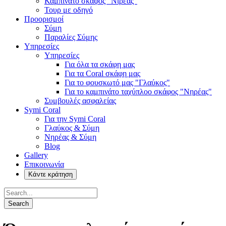
Καμπινάτο σκάφος "Νιρέας"
Τουρ με οδηγό
Προορισμοί
Σύμη
Παραλίες Σύμης
Υπηρεσίες
Υπηρεσίες
Για όλα τα σκάφη μας
Για τα Coral σκάφη μας
Για το φουσκωτό μας "Γλαύκος"
Για το καμπινάτο ταχύπλοο σκάφος "Νηρέας"
Συμβουλές ασφαλείας
Symi Coral
Για την Symi Coral
Γλαύκος & Σύμη
Νηρέας & Σύμη
Blog
Gallery
Επικοινωνία