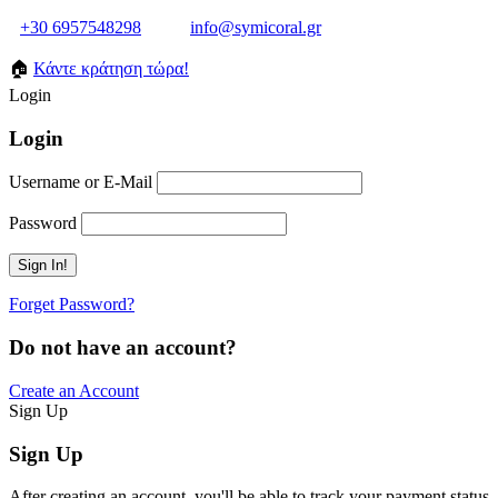
+30 6957548298
info@symicoral.gr
🏠
Κάντε κράτηση τώρα!
Login
Login
Username or E-Mail
Password
Forget Password?
Do not have an account?
Create an Account
Sign Up
Sign Up
After creating an account, you'll be able to track your payment status, 