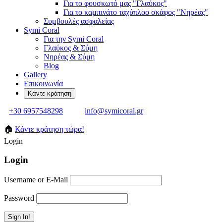
Για το φουσκωτό μας "Γλαύκος"
Για το καμπινάτο ταχύπλοο σκάφος "Νηρέας"
Συμβουλές ασφαλείας
Symi Coral
Για την Symi Coral
Γλαύκος & Σύμη
Νηρέας & Σύμη
Blog
Gallery
Επικοινωνία
+30 6957548298
info@symicoral.gr
🏠
Κάντε κράτηση τώρα!
Login
Login
Username or E-Mail
Password