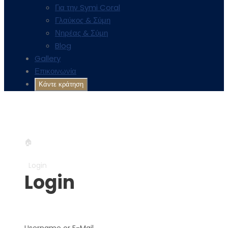
Για την Symi Coral
Γλαύκος & Σύμη
Νηρέας & Σύμη
Blog
Gallery
Επικοινωνία
+30 6957548298
info@symicoral.gr
🏠
Κάντε κράτηση τώρα!
Login
Login