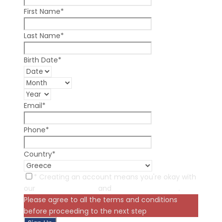
First Name
*
Last Name
*
Birth Date
*
Email
*
Phone
*
Country
*
* Creating an account means you're okay with
our
Terms of Service
and
Privacy Statement
.
Please agree to all the terms and conditions
before proceeding to the next step