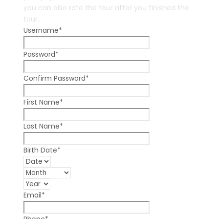
you can also rate the tour after you finished the
tour.
Username
*
Password
*
Confirm Password
*
First Name
*
Last Name
*
Birth Date
*
Email
*