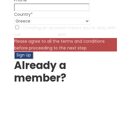
Phone
*
Country
*
* Creating an account means you're okay with
our
Terms of Service
and
Privacy Statement
.
Please agree to all the terms and conditions
before proceeding to the next step
Already a
member?
Login