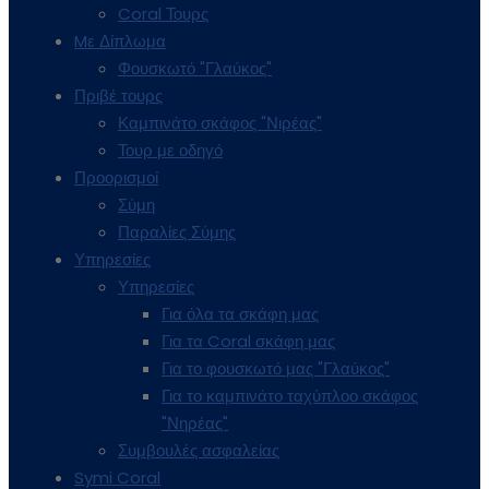
Coral Τουρς
Mε Δίπλωμα
Φουσκωτό "Γλαύκος"
Πριβέ τουρς
Καμπινάτο σκάφος "Νιρέας"
Τουρ με οδηγό
Προορισμοί
Σύμη
Παραλίες Σύμης
Υπηρεσίες
Υπηρεσίες
Για όλα τα σκάφη μας
Για τα Coral σκάφη μας
Για το φουσκωτό μας "Γλαύκος"
Για το καμπινάτο ταχύπλοο σκάφος
"Νηρέας"
Συμβουλές ασφαλείας
Symi Coral