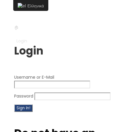
Ελληνικά
+30 6957548298
info@symicoral.gr
🏠
Κάντε κράτηση τώρα!
Login
Login
Username or E-Mail
Password
Forget Password?