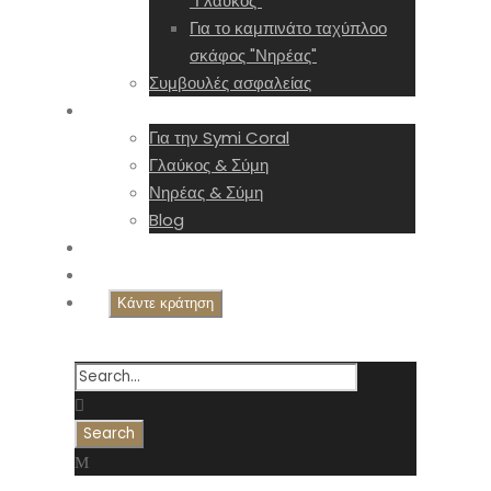
"Γλαύκος"
Για το καμπινάτο ταχύπλοο
σκάφος "Νηρέας"
Συμβουλές ασφαλείας
Symi Coral
Για την Symi Coral
Γλαύκος & Σύμη
Νηρέας & Σύμη
Blog
Gallery
Επικοινωνία