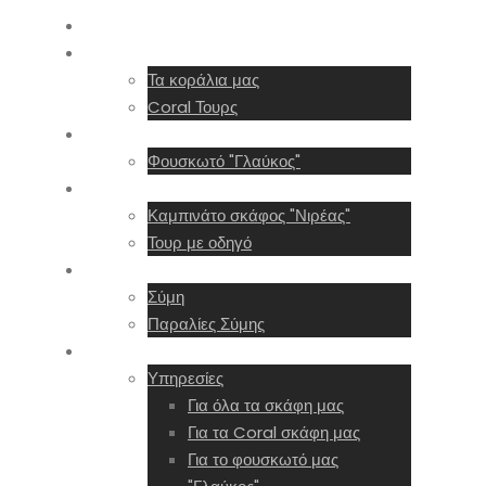
Αρχική
Χωρίς Δίπλωμα
Τα κοράλια μας
Coral Τουρς
Mε Δίπλωμα
Φουσκωτό "Γλαύκος"
Πριβέ τουρς
Καμπινάτο σκάφος "Νιρέας"
Τουρ με οδηγό
Προορισμοί
Σύμη
Παραλίες Σύμης
Υπηρεσίες
Υπηρεσίες
Για όλα τα σκάφη μας
Για τα Coral σκάφη μας
Για το φουσκωτό μας