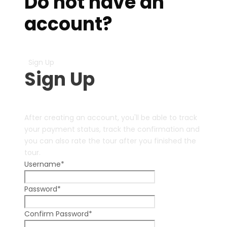
Do not have an
account?
Create an Account
Sign Up
Sign Up
After creating an account, you'll be able to track
your payment status, track the confirmation and
you can also rate the tour after you finished the
tour.
Username
*
Password
*
Confirm Password
*