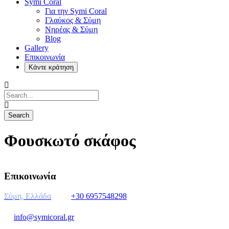
Symi Coral
Για την Symi Coral
Γλαύκος & Σύμη
Νηρέας & Σύμη
Blog
Gallery
Επικοινωνία
Φουσκωτό σκάφος
Επικοινωνία
Σύμη, Ελλάδα
+30 6957548298
info@symicoral.gr