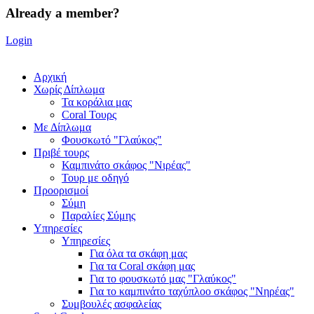
Already a member?
Login
Αρχική
Χωρίς Δίπλωμα
Τα κοράλια μας
Coral Τουρς
Mε Δίπλωμα
Φουσκωτό "Γλαύκος"
Πριβέ τουρς
Καμπινάτο σκάφος "Νιρέας"
Τουρ με οδηγό
Προορισμοί
Σύμη
Παραλίες Σύμης
Υπηρεσίες
Υπηρεσίες
Για όλα τα σκάφη μας
Για τα Coral σκάφη μας
Για το φουσκωτό μας "Γλαύκος"
Για το καμπινάτο ταχύπλοο σκάφος "Νηρέας"
Συμβουλές ασφαλείας