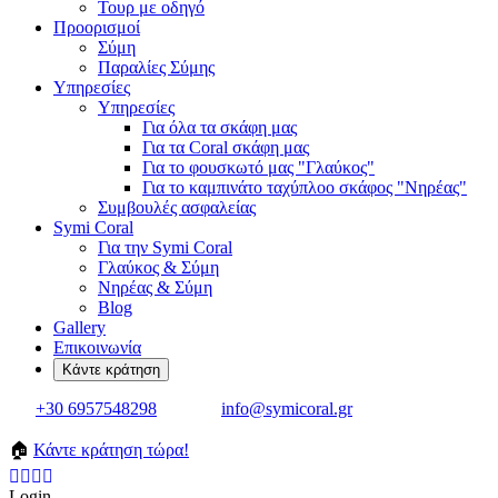
Τουρ με οδηγό
Προορισμοί
Σύμη
Παραλίες Σύμης
Υπηρεσίες
Υπηρεσίες
Για όλα τα σκάφη μας
Για τα Coral σκάφη μας
Για το φουσκωτό μας "Γλαύκος"
Για το καμπινάτο ταχύπλοο σκάφος "Νηρέας"
Συμβουλές ασφαλείας
Symi Coral
Για την Symi Coral
Γλαύκος & Σύμη
Νηρέας & Σύμη
Blog
Gallery
Επικοινωνία
+30 6957548298
info@symicoral.gr
🏠
Κάντε κράτηση τώρα!
Login