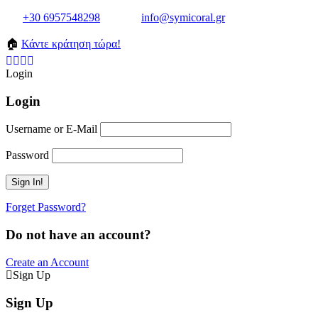
+30 6957548298
info@symicoral.gr
🏠
Κάντε κράτηση τώρα!
Login
Login
Username or E-Mail
Password
Forget Password?
Do not have an account?
Create an Account
Sign Up
Sign Up