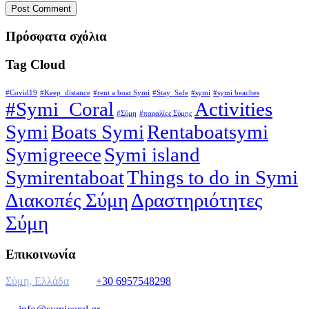
Πρόσφατα σχόλια
Tag Cloud
#Covid19
#Keep_distance
#rent a boat Symi
#Stay_Safe
#symi
#symi beaches
#Symi_Coral
Activities
#Σύμη
#παραλίες Σύμης
Symi
Boats Symi
Rentaboatsymi
Symigreece
Symi island
Symirentaboat
Things to do in Symi
Διακοπές Σύμη
Δραστηριότητες
Σύμη
Επικοινωνία
Σύμη, Ελλάδα
+30 6957548298