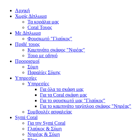
Αρχική
Χωρίς Δίπλωμα
Τα κοράλια μας
Coral Τουρς
Mε Δίπλωμα
Φουσκωτό "Γλαύκος"
Πριβέ τουρς
Καμπινάτο σκάφος "Νιρέας"
Τουρ με οδηγό
Προορισμοί
Σύμη
Παραλίες Σύμης
Υπηρεσίες
Υπηρεσίες
Για όλα τα σκάφη μας
Για τα Coral σκάφη μας
Για το φουσκωτό μας "Γλαύκος"
Για το καμπινάτο ταχύπλοο σκάφος "Νηρέας"
Συμβουλές ασφαλείας
Symi Coral
Για την Symi Coral
Γλαύκος & Σύμη
Νηρέας & Σύμη
Blog