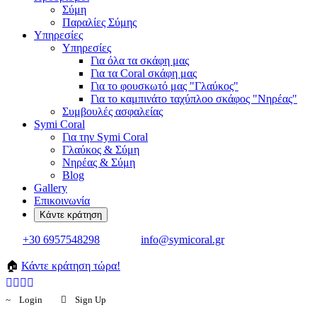
Σύμη
Παραλίες Σύμης
Υπηρεσίες
Υπηρεσίες
Για όλα τα σκάφη μας
Για τα Coral σκάφη μας
Για το φουσκωτό μας "Γλαύκος"
Για το καμπινάτο ταχύπλοο σκάφος "Νηρέας"
Συμβουλές ασφαλείας
Symi Coral
Για την Symi Coral
Γλαύκος & Σύμη
Νηρέας & Σύμη
Blog
Gallery
Επικοινωνία
+30 6957548298
info@symicoral.gr
🏠
Κάντε κράτηση τώρα!
Login
Sign Up