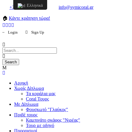
Ελληνικά
+30 6957548298
info@symicoral.gr
🏠
Κάντε κράτηση τώρα!
Login
Sign Up
Αρχική
Χωρίς Δίπλωμα
Τα κοράλια μας
Coral Τουρς
Mε Δίπλωμα
Φουσκωτό "Γλαύκος"
Πριβέ τουρς
Καμπινάτο σκάφος "Νιρέας"
Τουρ με οδηγό
Προορισμοί