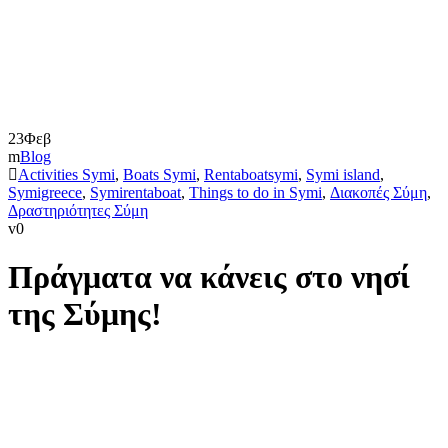
23
Φεβ
Blog
Activities Symi
,
Boats Symi
,
Rentaboatsymi
,
Symi island
,
Symigreece
,
Symirentaboat
,
Things to do in Symi
,
Διακοπές Σύμη
,
Δραστηριότητες Σύμη
0
Πράγματα να κάνεις στο νησί
της Σύμης!