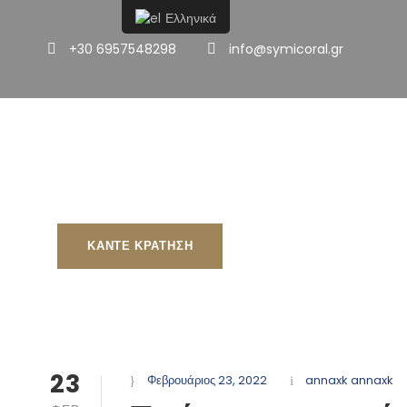
Ελληνικά
+30 6957548298
info@symicoral.gr
Αρχική
Χωρίς Δίπλωμα
Mε Δίπλωμα
Πρι
23
Φεβρουάριος 23, 2022
annaxk annaxk