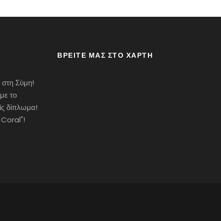
ΒΡΕΊΤΕ ΜΑΣ ΣΤΟ ΧΆΡΤΗ
 στη Σύμη!
με το
ίς δίπλωμα!
 Coral"!