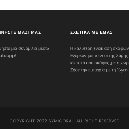
ΩΝΗΣΤΕ ΜΑΖΙ ΜΑΣ
ΣΧΕΤΙΚΆ ΜΕ ΕΜΆΣ
ινήστε μια συνομιλία μέσω
H καλύτερη ενοικίαση σκαφών
hatsapp!
Εξερεύνησε το νησί της Σύμης 
ιδιωτικό σου σκάφος ,με ή χωρ
Ζήσε την εμπειρία με τη "Symi
COPYRIGHT 2022 SYMICORAL, ALL RIGHT RESERVED