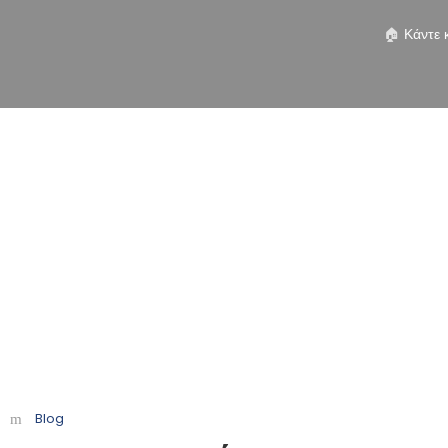
🏠
Κάντε 
Day
Φεβρουάριος 23, 2022
βέ τουρς
Προορισμοί
Υπηρεσίες
Symi Coral
Blog